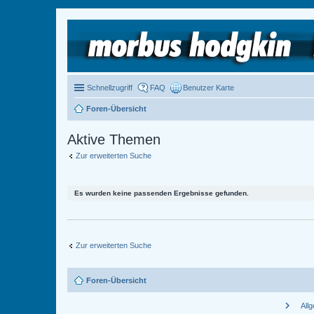
Schnellzugriff
FAQ
Benutzer Karte
Foren-Übersicht
Aktive Themen
Zur erweiterten Suche
Es wurden keine passenden Ergebnisse gefunden.
Zur erweiterten Suche
Foren-Übersicht
chevron_right
All