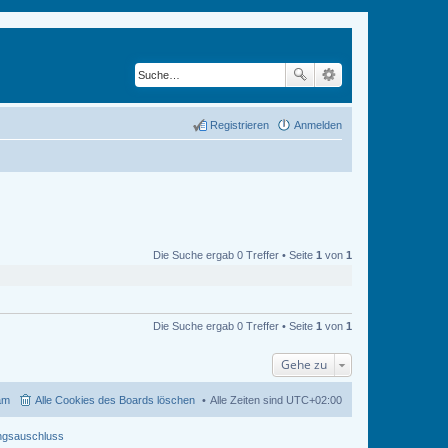
Registrieren
Anmelden
Die Suche ergab 0 Treffer • Seite
1
von
1
Die Suche ergab 0 Treffer • Seite
1
von
1
Gehe zu
am
Alle Cookies des Boards löschen
Alle Zeiten sind
UTC+02:00
ngsauschluss