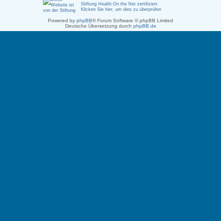
Stiftung Health On the Net zertifiziert
.
Klicken Sie hier, um dies zu überprüfen
Powered by
phpBB
® Forum Software © phpBB Limited
Deutsche Übersetzung durch
phpBB.de