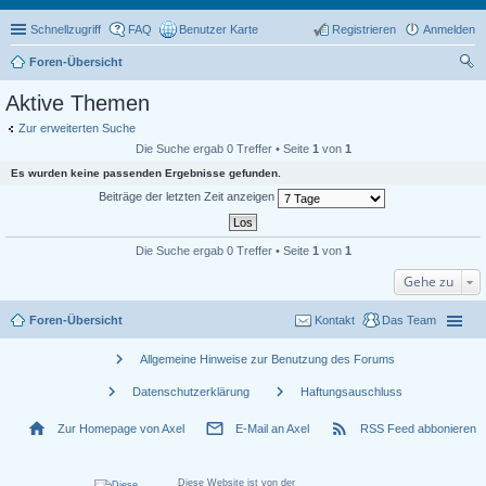
Schnellzugriff
FAQ
Benutzer Karte
Registrieren
Anmelden
Foren-Übersicht
uc
Aktive Themen
he
Zur erweiterten Suche
Die Suche ergab 0 Treffer • Seite
1
von
1
Es wurden keine passenden Ergebnisse gefunden.
Beiträge der letzten Zeit anzeigen
Die Suche ergab 0 Treffer • Seite
1
von
1
Gehe zu
Foren-Übersicht
Kontakt
Das Team
chevron_right
Allgemeine Hinweise zur Benutzung des Forums
chevron_right
chevron_right
Datenschutzerklärung
Haftungsauschluss
home
mail_outline
rss_feed
Zur Homepage von Axel
E-Mail an Axel
RSS Feed abbonieren
Diese Website ist von der