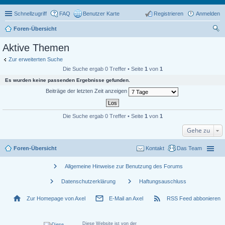
Schnellzugriff
FAQ
Benutzer Karte
Registrieren
Anmelden
Foren-Übersicht
uc
Aktive Themen
he
Zur erweiterten Suche
Die Suche ergab 0 Treffer • Seite
1
von
1
Es wurden keine passenden Ergebnisse gefunden.
Beiträge der letzten Zeit anzeigen
Die Suche ergab 0 Treffer • Seite
1
von
1
Gehe zu
Foren-Übersicht
Kontakt
Das Team
chevron_right
Allgemeine Hinweise zur Benutzung des Forums
chevron_right
chevron_right
Datenschutzerklärung
Haftungsauschluss
home
mail_outline
rss_feed
Zur Homepage von Axel
E-Mail an Axel
RSS Feed abbonieren
Diese Website ist von der