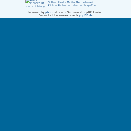
Stiftung Health On the Net zertifiziert
.
Klicken Sie hier, um dies zu überprüfen
Powered by
phpBB
® Forum Software © phpBB Limited
Deutsche Übersetzung durch
phpBB.de