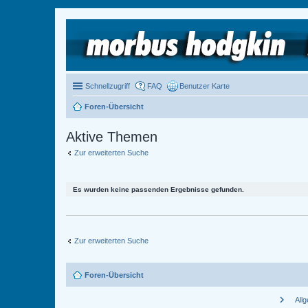
Schnellzugriff
FAQ
Benutzer Karte
Foren-Übersicht
Aktive Themen
Zur erweiterten Suche
Es wurden keine passenden Ergebnisse gefunden.
Zur erweiterten Suche
Foren-Übersicht
chevron_right
All