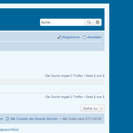
Registrieren
Anmelden
Die Suche ergab 0 Treffer • Seite
1
von
1
Die Suche ergab 0 Treffer • Seite
1
von
1
Gehe zu
am
Alle Cookies des Boards löschen
Alle Zeiten sind
UTC+02:00
ngsauschluss