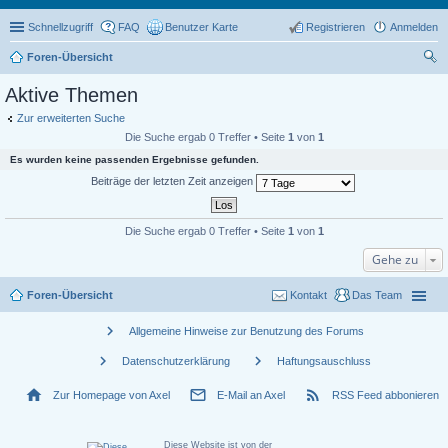
Schnellzugriff
FAQ
Benutzer Karte
Registrieren
Anmelden
Foren-Übersicht
uc
Aktive Themen
he
Zur erweiterten Suche
Die Suche ergab 0 Treffer • Seite
1
von
1
Es wurden keine passenden Ergebnisse gefunden.
Beiträge der letzten Zeit anzeigen
Die Suche ergab 0 Treffer • Seite
1
von
1
Gehe zu
Foren-Übersicht
Kontakt
Das Team
chevron_right
Allgemeine Hinweise zur Benutzung des Forums
chevron_right
chevron_right
Datenschutzerklärung
Haftungsauschluss
home
mail_outline
rss_feed
Zur Homepage von Axel
E-Mail an Axel
RSS Feed abbonieren
Diese Website ist von der