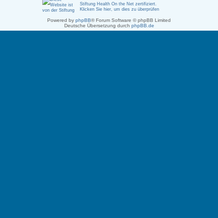
Stiftung Health On the Net zertifiziert
.
Klicken Sie hier, um dies zu überprüfen
Powered by
phpBB
® Forum Software © phpBB Limited
Deutsche Übersetzung durch
phpBB.de