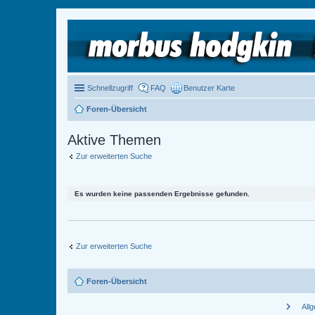
Schnellzugriff
FAQ
Benutzer Karte
Foren-Übersicht
Aktive Themen
Zur erweiterten Suche
Es wurden keine passenden Ergebnisse gefunden.
Zur erweiterten Suche
Foren-Übersicht
chevron_right
All