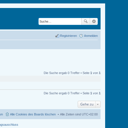
Registrieren
Anmelden
Die Suche ergab 0 Treffer • Seite
1
von
1
Die Suche ergab 0 Treffer • Seite
1
von
1
Gehe zu
am
Alle Cookies des Boards löschen
Alle Zeiten sind
UTC+02:00
ngsauschluss