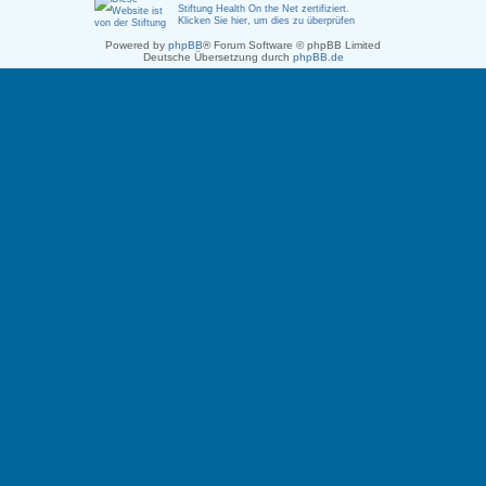
Stiftung Health On the Net zertifiziert
.
Klicken Sie hier, um dies zu überprüfen
Powered by
phpBB
® Forum Software © phpBB Limited
Deutsche Übersetzung durch
phpBB.de