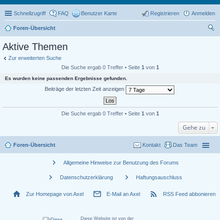
Schnellzugriff
FAQ
Benutzer Karte
Registrieren
Anmelden
Foren-Übersicht
uc
Aktive Themen
he
Zur erweiterten Suche
Die Suche ergab 0 Treffer • Seite
1
von
1
Es wurden keine passenden Ergebnisse gefunden.
Beiträge der letzten Zeit anzeigen
Die Suche ergab 0 Treffer • Seite
1
von
1
Gehe zu
Foren-Übersicht
Kontakt
Das Team
chevron_right
Allgemeine Hinweise zur Benutzung des Forums
chevron_right
chevron_right
Datenschutzerklärung
Haftungsauschluss
home
mail_outline
rss_feed
Zur Homepage von Axel
E-Mail an Axel
RSS Feed abbonieren
Diese Website ist von der