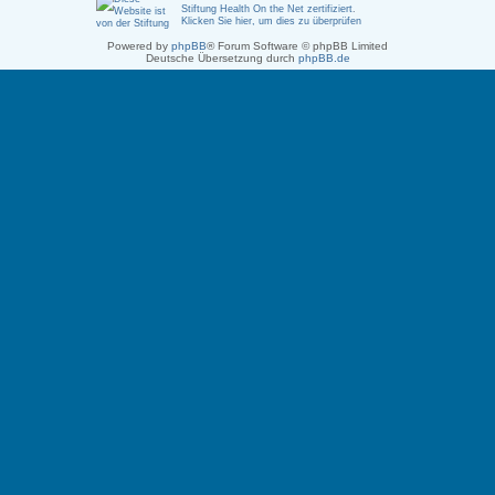
Stiftung Health On the Net zertifiziert
.
Klicken Sie hier, um dies zu überprüfen
Powered by
phpBB
® Forum Software © phpBB Limited
Deutsche Übersetzung durch
phpBB.de