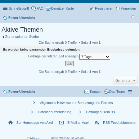
Schnellzugriff
FAQ
Benutzer Karte
Registrieren
Anmelden
Foren-Übersicht
uc
Aktive Themen
he
Zur erweiterten Suche
Die Suche ergab 0 Treffer • Seite
1
von
1
Es wurden keine passenden Ergebnisse gefunden.
Beiträge der letzten Zeit anzeigen
Die Suche ergab 0 Treffer • Seite
1
von
1
Gehe zu
Foren-Übersicht
Kontakt
Das Team
chevron_right
Allgemeine Hinweise zur Benutzung des Forums
chevron_right
chevron_right
Datenschutzerklärung
Haftungsauschluss
home
mail_outline
rss_feed
Zur Homepage von Axel
E-Mail an Axel
RSS Feed abbonieren
Diese Website ist von der