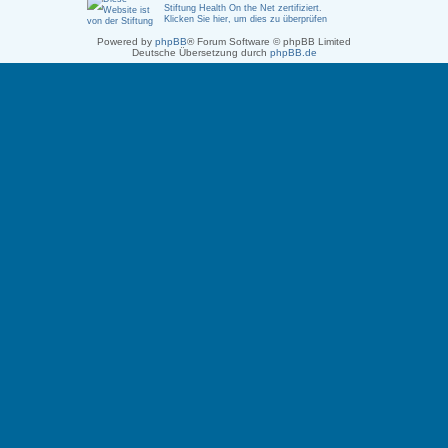
Stiftung Health On the Net zertifiziert
.
Klicken Sie hier, um dies zu überprüfen
Powered by
phpBB
® Forum Software © phpBB Limited
Deutsche Übersetzung durch
phpBB.de