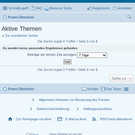
Schnellzugriff
FAQ
Benutzer Karte
Registrieren
Anmelden
Foren-Übersicht
uc
Aktive Themen
he
Zur erweiterten Suche
Die Suche ergab 0 Treffer • Seite
1
von
1
Es wurden keine passenden Ergebnisse gefunden.
Beiträge der letzten Zeit anzeigen
Die Suche ergab 0 Treffer • Seite
1
von
1
Gehe zu
Foren-Übersicht
Kontakt
Das Team
chevron_right
Allgemeine Hinweise zur Benutzung des Forums
chevron_right
chevron_right
Datenschutzerklärung
Haftungsauschluss
home
mail_outline
rss_feed
Zur Homepage von Axel
E-Mail an Axel
RSS Feed abbonieren
Diese Website ist von der