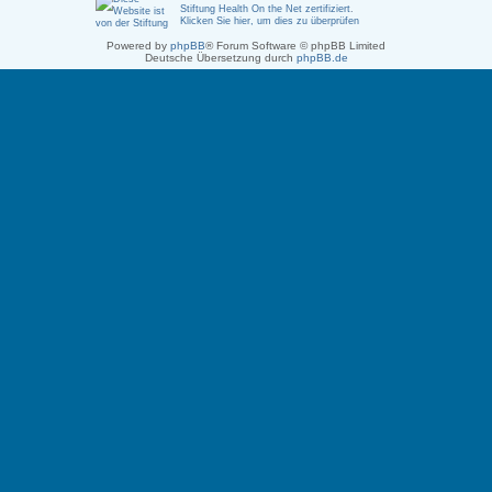
Stiftung Health On the Net zertifiziert
.
Klicken Sie hier, um dies zu überprüfen
Powered by
phpBB
® Forum Software © phpBB Limited
Deutsche Übersetzung durch
phpBB.de