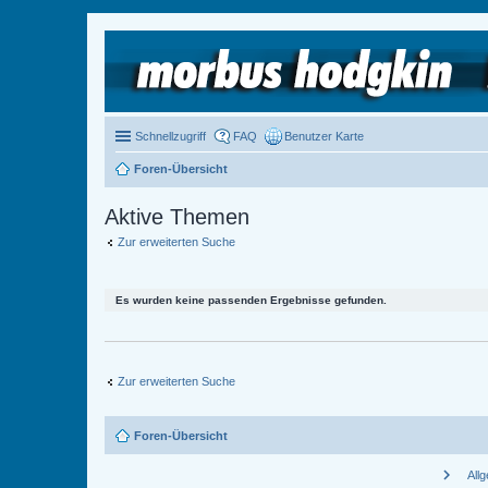
Schnellzugriff
FAQ
Benutzer Karte
Foren-Übersicht
Aktive Themen
Zur erweiterten Suche
Es wurden keine passenden Ergebnisse gefunden.
Zur erweiterten Suche
Foren-Übersicht
chevron_right
All