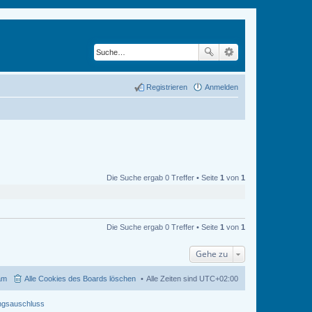
Registrieren
Anmelden
Die Suche ergab 0 Treffer • Seite
1
von
1
Die Suche ergab 0 Treffer • Seite
1
von
1
Gehe zu
am
Alle Cookies des Boards löschen
Alle Zeiten sind
UTC+02:00
ngsauschluss