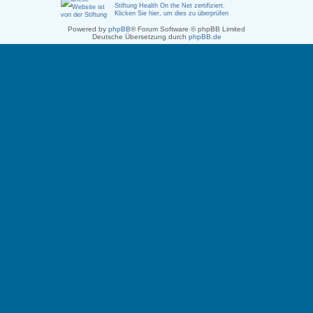
Stiftung Health On the Net zertifiziert
.
Klicken Sie hier, um dies zu überprüfen
Powered by
phpBB
® Forum Software © phpBB Limited
Deutsche Übersetzung durch
phpBB.de