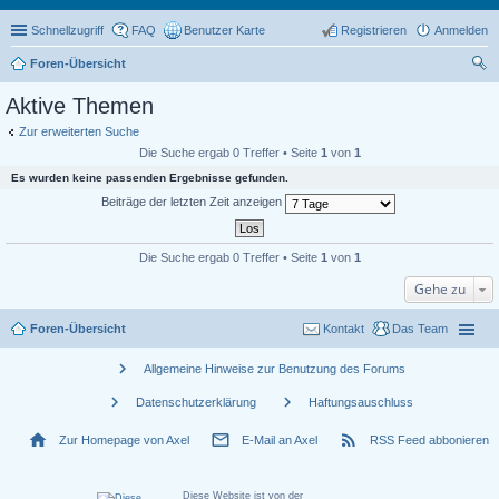
Schnellzugriff
FAQ
Benutzer Karte
Registrieren
Anmelden
Foren-Übersicht
uc
Aktive Themen
he
Zur erweiterten Suche
Die Suche ergab 0 Treffer • Seite
1
von
1
Es wurden keine passenden Ergebnisse gefunden.
Beiträge der letzten Zeit anzeigen
Die Suche ergab 0 Treffer • Seite
1
von
1
Gehe zu
Foren-Übersicht
Kontakt
Das Team
chevron_right
Allgemeine Hinweise zur Benutzung des Forums
chevron_right
chevron_right
Datenschutzerklärung
Haftungsauschluss
home
mail_outline
rss_feed
Zur Homepage von Axel
E-Mail an Axel
RSS Feed abbonieren
Diese Website ist von der