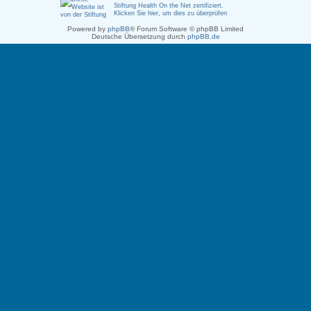
Stiftung Health On the Net zertifiziert
.
Klicken Sie hier, um dies zu überprüfen
Powered by
phpBB
® Forum Software © phpBB Limited
Deutsche Übersetzung durch
phpBB.de