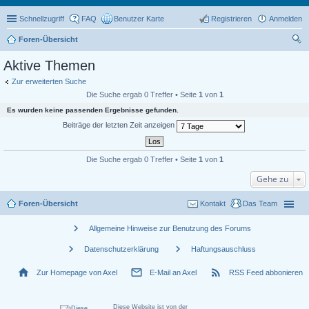
Schnellzugriff
FAQ
Benutzer Karte
Registrieren
Anmelden
Foren-Übersicht
uc
Aktive Themen
he
Zur erweiterten Suche
Die Suche ergab 0 Treffer • Seite
1
von
1
Es wurden keine passenden Ergebnisse gefunden.
Beiträge der letzten Zeit anzeigen
Die Suche ergab 0 Treffer • Seite
1
von
1
Gehe zu
Foren-Übersicht
Kontakt
Das Team
chevron_right
Allgemeine Hinweise zur Benutzung des Forums
chevron_right
chevron_right
Datenschutzerklärung
Haftungsauschluss
home
mail_outline
rss_feed
Zur Homepage von Axel
E-Mail an Axel
RSS Feed abbonieren
Diese Website ist von der