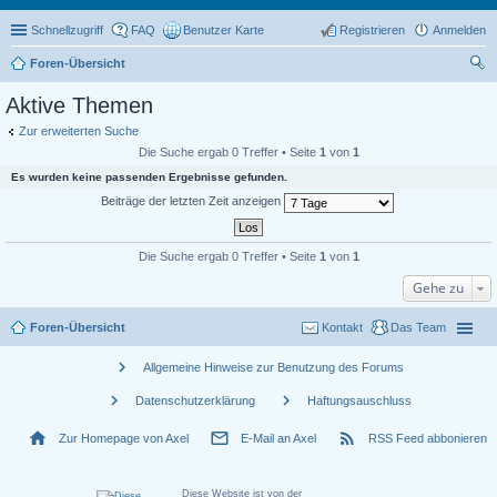
Schnellzugriff
FAQ
Benutzer Karte
Registrieren
Anmelden
Foren-Übersicht
uc
Aktive Themen
he
Zur erweiterten Suche
Die Suche ergab 0 Treffer • Seite
1
von
1
Es wurden keine passenden Ergebnisse gefunden.
Beiträge der letzten Zeit anzeigen
Die Suche ergab 0 Treffer • Seite
1
von
1
Gehe zu
Foren-Übersicht
Kontakt
Das Team
chevron_right
Allgemeine Hinweise zur Benutzung des Forums
chevron_right
chevron_right
Datenschutzerklärung
Haftungsauschluss
home
mail_outline
rss_feed
Zur Homepage von Axel
E-Mail an Axel
RSS Feed abbonieren
Diese Website ist von der