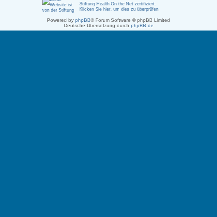
Stiftung Health On the Net zertifiziert
.
Klicken Sie hier, um dies zu überprüfen
Powered by
phpBB
® Forum Software © phpBB Limited
Deutsche Übersetzung durch
phpBB.de