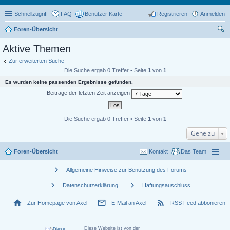
Schnellzugriff
FAQ
Benutzer Karte
Registrieren
Anmelden
Foren-Übersicht
uc
Aktive Themen
he
Zur erweiterten Suche
Die Suche ergab 0 Treffer • Seite
1
von
1
Es wurden keine passenden Ergebnisse gefunden.
Beiträge der letzten Zeit anzeigen
Die Suche ergab 0 Treffer • Seite
1
von
1
Gehe zu
Foren-Übersicht
Kontakt
Das Team
chevron_right
Allgemeine Hinweise zur Benutzung des Forums
chevron_right
chevron_right
Datenschutzerklärung
Haftungsauschluss
home
mail_outline
rss_feed
Zur Homepage von Axel
E-Mail an Axel
RSS Feed abbonieren
Diese Website ist von der