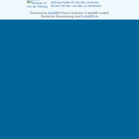
Stiftung Health On the Net zertifiziert
.
Klicken Sie hier, um dies zu überprüfen
Powered by
phpBB
® Forum Software © phpBB Limited
Deutsche Übersetzung durch
phpBB.de