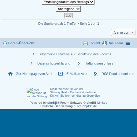
Die Suche ergab 1 Treffer • Seite
1
von
1
Gehe zu
Foren-Übersicht
Kontakt
Das Team
chevron_right
Allgemeine Hinweise zur Benutzung des Forums
chevron_right
chevron_right
Datenschutzerklärung
Haftungsauschluss
home
mail_outline
rss_feed
Zur Homepage von Axel
E-Mail an Axel
RSS Feed abbonieren
Diese Website ist von der
Stiftung Health On the Net zertifiziert
.
Klicken Sie hier, um dies zu überprüfen
Powered by
phpBB
® Forum Software © phpBB Limited
Deutsche Übersetzung durch
phpBB.de