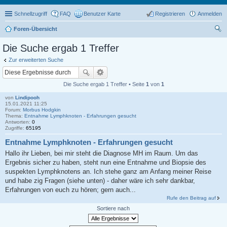
Schnellzugriff
FAQ
Benutzer Karte
Registrieren
Anmelden
Foren-Übersicht
uc
Die Suche ergab 1 Treffer
he
Zur erweiterten Suche
Die Suche ergab 1 Treffer • Seite
1
von
1
von
Lindipooh
15.01.2021 11:25
Forum:
Morbus Hodgkin
Thema:
Entnahme Lymphknoten - Erfahrungen gesucht
Antworten:
0
Zugriffe:
65195
Entnahme Lymphknoten - Erfahrungen gesucht
Hallo ihr Lieben, bei mir steht die Diagnose MH im Raum. Um das
Ergebnis sicher zu haben, steht nun eine Entnahme und Biopsie des
suspekten Lymphknotens an. Ich stehe ganz am Anfang meiner Reise
und habe zig Fragen (siehe unten) - daher wäre ich sehr dankbar,
Erfahrungen von euch zu hören; gern auch...
Rufe den Beitrag auf
Sortiere nach