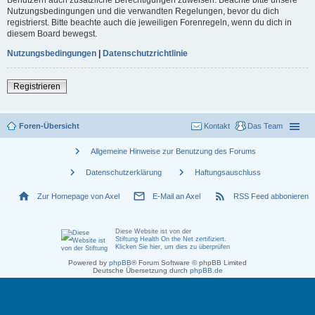
Nutzungsbedingungen und die verwandten Regelungen, bevor du dich
registrierst. Bitte beachte auch die jeweiligen Forenregeln, wenn du dich in
diesem Board bewegst.
Nutzungsbedingungen
|
Datenschutzrichtlinie
Registrieren
Foren-Übersicht
Kontakt
Das Team
chevron_right
Allgemeine Hinweise zur Benutzung des Forums
chevron_right
chevron_right
Datenschutzerklärung
Haftungsauschluss
home
mail_outline
rss_feed
Zur Homepage von Axel
E-Mail an Axel
RSS Feed abbonieren
Diese Website ist von der
Stiftung Health On the Net zertifiziert
.
Klicken Sie hier, um dies zu überprüfen
Powered by
phpBB
® Forum Software © phpBB Limited
Deutsche Übersetzung durch
phpBB.de