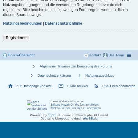
Nutzungsbedingungen und die verwandten Regelungen, bevor du dich
registrierst. Bitte beachte auch die jeweiligen Forenregeln, wenn du dich in
diesem Board bewegst.
Nutzungsbedingungen
|
Datenschutzrichtlinie
Registrieren
Foren-Übersicht
Kontakt
Das Team
chevron_right
Allgemeine Hinweise zur Benutzung des Forums
chevron_right
chevron_right
Datenschutzerklärung
Haftungsauschluss
home
mail_outline
rss_feed
Zur Homepage von Axel
E-Mail an Axel
RSS Feed abbonieren
Diese Website ist von der
Stiftung Health On the Net zertifiziert
.
Klicken Sie hier, um dies zu überprüfen
Powered by
phpBB
® Forum Software © phpBB Limited
Deutsche Übersetzung durch
phpBB.de