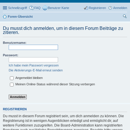
Schnellzugriff
FAQ
Benutzer Karte
Registrieren
Anmelden
Foren-Übersicht
uc
Du musst dich anmelden, um in diesem Forum Beiträge zu
he
zitieren.
Benutzername:
Passwort:
Ich habe mein Passwort vergessen
Die Aktivierungs-E-Mail erneut senden
Angemeldet bleiben
Meinen Online-Status während dieser Sitzung verbergen
REGISTRIEREN
Du musst in diesem Forum registriert sein, um dich anmelden zu können. Die
Registrierung ist in wenigen Augenblicken erledigt und ermöglicht dir, auf
weitere Funktionen zuzugreifen. Die Board-Administration kann registrierten
Benutzern auch zusätzliche Berechtigungen zuweisen. Beachte bitte unsere