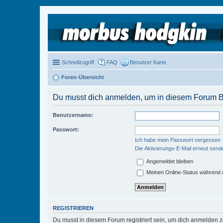
Schnellzugriff
FAQ
Benutzer Karte
Foren-Übersicht
Du musst dich anmelden, um in diesem Forum Be
Benutzername:
Passwort:
Ich habe mein Passwort vergessen
Die Aktivierungs-E-Mail erneut send
Angemeldet bleiben
Meinen Online-Status während d
REGISTRIEREN
Du musst in diesem Forum registriert sein, um dich anmelden zu