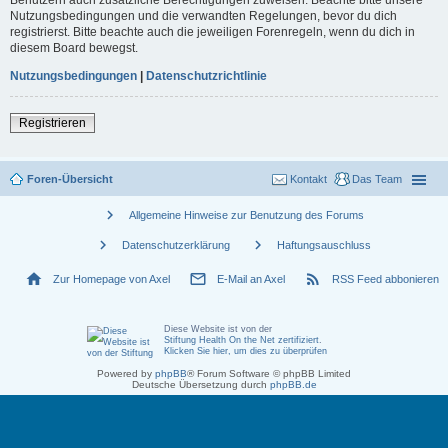
Nutzungsbedingungen und die verwandten Regelungen, bevor du dich
registrierst. Bitte beachte auch die jeweiligen Forenregeln, wenn du dich in
diesem Board bewegst.
Nutzungsbedingungen
|
Datenschutzrichtlinie
Registrieren
Foren-Übersicht
Kontakt
Das Team
chevron_right
Allgemeine Hinweise zur Benutzung des Forums
chevron_right
chevron_right
Datenschutzerklärung
Haftungsauschluss
home
mail_outline
rss_feed
Zur Homepage von Axel
E-Mail an Axel
RSS Feed abbonieren
Diese Website ist von der
Stiftung Health On the Net zertifiziert
.
Klicken Sie hier, um dies zu überprüfen
Powered by
phpBB
® Forum Software © phpBB Limited
Deutsche Übersetzung durch
phpBB.de