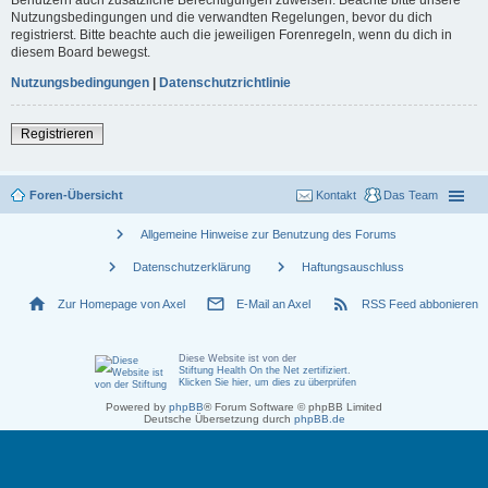
Nutzungsbedingungen und die verwandten Regelungen, bevor du dich
registrierst. Bitte beachte auch die jeweiligen Forenregeln, wenn du dich in
diesem Board bewegst.
Nutzungsbedingungen
|
Datenschutzrichtlinie
Registrieren
Foren-Übersicht
Kontakt
Das Team
chevron_right
Allgemeine Hinweise zur Benutzung des Forums
chevron_right
chevron_right
Datenschutzerklärung
Haftungsauschluss
home
mail_outline
rss_feed
Zur Homepage von Axel
E-Mail an Axel
RSS Feed abbonieren
Diese Website ist von der
Stiftung Health On the Net zertifiziert
.
Klicken Sie hier, um dies zu überprüfen
Powered by
phpBB
® Forum Software © phpBB Limited
Deutsche Übersetzung durch
phpBB.de