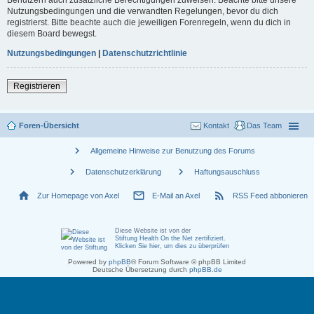
Nutzungsbedingungen und die verwandten Regelungen, bevor du dich
registrierst. Bitte beachte auch die jeweiligen Forenregeln, wenn du dich in
diesem Board bewegst.
Nutzungsbedingungen
|
Datenschutzrichtlinie
Registrieren
Foren-Übersicht
Kontakt
Das Team
chevron_right
Allgemeine Hinweise zur Benutzung des Forums
chevron_right
chevron_right
Datenschutzerklärung
Haftungsauschluss
home
mail_outline
rss_feed
Zur Homepage von Axel
E-Mail an Axel
RSS Feed abbonieren
Diese Website ist von der
Stiftung Health On the Net zertifiziert
.
Klicken Sie hier, um dies zu überprüfen
Powered by
phpBB
® Forum Software © phpBB Limited
Deutsche Übersetzung durch
phpBB.de