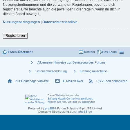
Nutzungsbedingungen und die verwandten Regelungen, bevor du dich
registrierst. Bitte beachte auch die jeweiligen Forenregeln, wenn du dich in
diesem Board bewegst.
Nutzungsbedingungen
|
Datenschutzrichtlinie
Registrieren
Foren-Übersicht
Kontakt
Das Team
chevron_right
Allgemeine Hinweise zur Benutzung des Forums
chevron_right
chevron_right
Datenschutzerklärung
Haftungsauschluss
home
mail_outline
rss_feed
Zur Homepage von Axel
E-Mail an Axel
RSS Feed abbonieren
Diese Website ist von der
Stiftung Health On the Net zertifiziert
.
Klicken Sie hier, um dies zu überprüfen
Powered by
phpBB
® Forum Software © phpBB Limited
Deutsche Übersetzung durch
phpBB.de