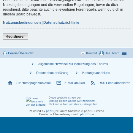
Nutzungsbedingungen und die verwandten Regelungen, bevor du dich
registrierst. Bitte beachte auch die jeweiligen Forenregeln, wenn du dich in
diesem Board bewegst.
Nutzungsbedingungen
|
Datenschutzrichtlinie
Registrieren
Foren-Übersicht
Kontakt
Das Team
chevron_right
Allgemeine Hinweise zur Benutzung des Forums
chevron_right
chevron_right
Datenschutzerklärung
Haftungsauschluss
home
mail_outline
rss_feed
Zur Homepage von Axel
E-Mail an Axel
RSS Feed abbonieren
Diese Website ist von der
Stiftung Health On the Net zertifiziert
.
Klicken Sie hier, um dies zu überprüfen
Powered by
phpBB
® Forum Software © phpBB Limited
Deutsche Übersetzung durch
phpBB.de