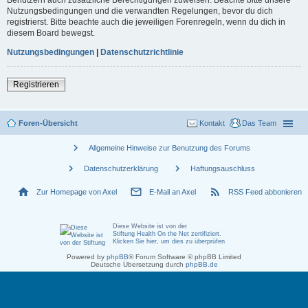
Nutzungsbedingungen und die verwandten Regelungen, bevor du dich
registrierst. Bitte beachte auch die jeweiligen Forenregeln, wenn du dich in
diesem Board bewegst.
Nutzungsbedingungen
|
Datenschutzrichtlinie
Registrieren
Foren-Übersicht
Kontakt
Das Team
chevron_right
Allgemeine Hinweise zur Benutzung des Forums
chevron_right
chevron_right
Datenschutzerklärung
Haftungsauschluss
home
mail_outline
rss_feed
Zur Homepage von Axel
E-Mail an Axel
RSS Feed abbonieren
Diese Website ist von der
Stiftung Health On the Net zertifiziert
.
Klicken Sie hier, um dies zu überprüfen
Powered by
phpBB
® Forum Software © phpBB Limited
Deutsche Übersetzung durch
phpBB.de