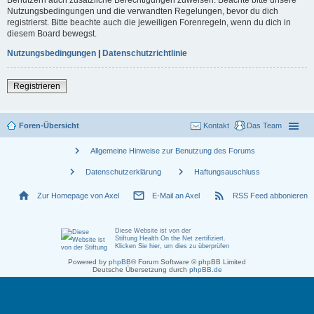
Nutzungsbedingungen und die verwandten Regelungen, bevor du dich
registrierst. Bitte beachte auch die jeweiligen Forenregeln, wenn du dich in
diesem Board bewegst.
Nutzungsbedingungen
|
Datenschutzrichtlinie
Registrieren
Foren-Übersicht
Kontakt
Das Team
chevron_right
Allgemeine Hinweise zur Benutzung des Forums
chevron_right
chevron_right
Datenschutzerklärung
Haftungsauschluss
home
mail_outline
rss_feed
Zur Homepage von Axel
E-Mail an Axel
RSS Feed abbonieren
Diese Website ist von der
Stiftung Health On the Net zertifiziert
.
Klicken Sie hier, um dies zu überprüfen
Powered by
phpBB
® Forum Software © phpBB Limited
Deutsche Übersetzung durch
phpBB.de