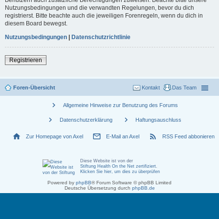
Nutzungsbedingungen und die verwandten Regelungen, bevor du dich
registrierst. Bitte beachte auch die jeweiligen Forenregeln, wenn du dich in
diesem Board bewegst.
Nutzungsbedingungen
|
Datenschutzrichtlinie
Registrieren
Foren-Übersicht
Kontakt
Das Team
chevron_right
Allgemeine Hinweise zur Benutzung des Forums
chevron_right
chevron_right
Datenschutzerklärung
Haftungsauschluss
home
mail_outline
rss_feed
Zur Homepage von Axel
E-Mail an Axel
RSS Feed abbonieren
Diese Website ist von der
Stiftung Health On the Net zertifiziert
.
Klicken Sie hier, um dies zu überprüfen
Powered by
phpBB
® Forum Software © phpBB Limited
Deutsche Übersetzung durch
phpBB.de