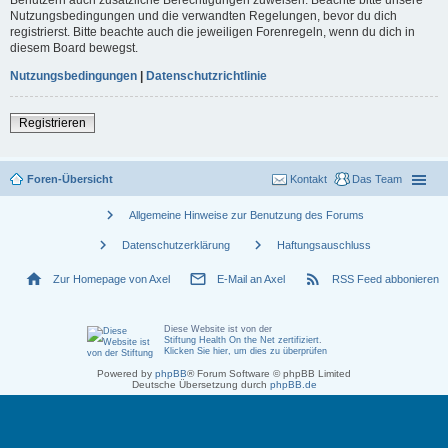
Nutzungsbedingungen und die verwandten Regelungen, bevor du dich
registrierst. Bitte beachte auch die jeweiligen Forenregeln, wenn du dich in
diesem Board bewegst.
Nutzungsbedingungen
|
Datenschutzrichtlinie
Registrieren
Foren-Übersicht
Kontakt
Das Team
chevron_right
Allgemeine Hinweise zur Benutzung des Forums
chevron_right
chevron_right
Datenschutzerklärung
Haftungsauschluss
home
mail_outline
rss_feed
Zur Homepage von Axel
E-Mail an Axel
RSS Feed abbonieren
Diese Website ist von der
Stiftung Health On the Net zertifiziert
.
Klicken Sie hier, um dies zu überprüfen
Powered by
phpBB
® Forum Software © phpBB Limited
Deutsche Übersetzung durch
phpBB.de