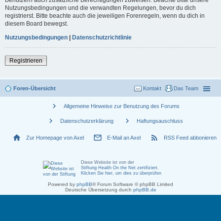
Nutzungsbedingungen und die verwandten Regelungen, bevor du dich
registrierst. Bitte beachte auch die jeweiligen Forenregeln, wenn du dich in
diesem Board bewegst.
Nutzungsbedingungen
|
Datenschutzrichtlinie
Registrieren
Foren-Übersicht
Kontakt
Das Team
chevron_right
Allgemeine Hinweise zur Benutzung des Forums
chevron_right
chevron_right
Datenschutzerklärung
Haftungsauschluss
home
mail_outline
rss_feed
Zur Homepage von Axel
E-Mail an Axel
RSS Feed abbonieren
Diese Website ist von der
Stiftung Health On the Net zertifiziert
.
Klicken Sie hier, um dies zu überprüfen
Powered by
phpBB
® Forum Software © phpBB Limited
Deutsche Übersetzung durch
phpBB.de