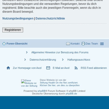
Nutzungsbedingungen und die verwandten Regelungen, bevor du dich
registrierst. Bitte beachte auch die jeweiligen Forenregeln, wenn du dich in
diesem Board bewegst.
Nutzungsbedingungen
|
Datenschutzrichtlinie
Registrieren
Foren-Übersicht
Kontakt
Das Team
chevron_right
Allgemeine Hinweise zur Benutzung des Forums
chevron_right
chevron_right
Datenschutzerklärung
Haftungsauschluss
home
mail_outline
rss_feed
Zur Homepage von Axel
E-Mail an Axel
RSS Feed abbonieren
Diese Website ist von der
Stiftung Health On the Net zertifiziert
.
Klicken Sie hier, um dies zu überprüfen
Powered by
phpBB
® Forum Software © phpBB Limited
Deutsche Übersetzung durch
phpBB.de