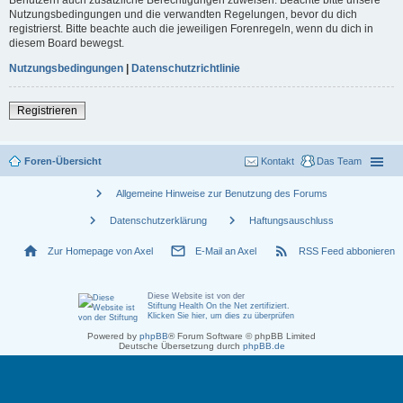
Nutzungsbedingungen und die verwandten Regelungen, bevor du dich
registrierst. Bitte beachte auch die jeweiligen Forenregeln, wenn du dich in
diesem Board bewegst.
Nutzungsbedingungen
|
Datenschutzrichtlinie
Registrieren
Foren-Übersicht
Kontakt
Das Team
chevron_right
Allgemeine Hinweise zur Benutzung des Forums
chevron_right
chevron_right
Datenschutzerklärung
Haftungsauschluss
home
mail_outline
rss_feed
Zur Homepage von Axel
E-Mail an Axel
RSS Feed abbonieren
Diese Website ist von der
Stiftung Health On the Net zertifiziert
.
Klicken Sie hier, um dies zu überprüfen
Powered by
phpBB
® Forum Software © phpBB Limited
Deutsche Übersetzung durch
phpBB.de