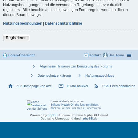
Nutzungsbedingungen und die verwandten Regelungen, bevor du dich
registrierst. Bitte beachte auch die jeweiligen Forenregeln, wenn du dich in
diesem Board bewegst.
Nutzungsbedingungen
|
Datenschutzrichtlinie
Registrieren
Foren-Übersicht
Kontakt
Das Team
chevron_right
Allgemeine Hinweise zur Benutzung des Forums
chevron_right
chevron_right
Datenschutzerklärung
Haftungsauschluss
home
mail_outline
rss_feed
Zur Homepage von Axel
E-Mail an Axel
RSS Feed abbonieren
Diese Website ist von der
Stiftung Health On the Net zertifiziert
.
Klicken Sie hier, um dies zu überprüfen
Powered by
phpBB
® Forum Software © phpBB Limited
Deutsche Übersetzung durch
phpBB.de