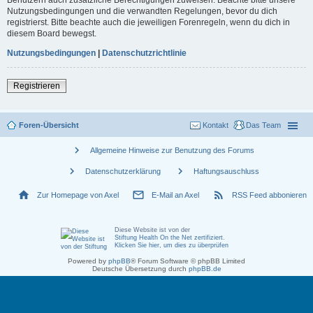
Nutzungsbedingungen und die verwandten Regelungen, bevor du dich
registrierst. Bitte beachte auch die jeweiligen Forenregeln, wenn du dich in
diesem Board bewegst.
Nutzungsbedingungen
|
Datenschutzrichtlinie
Registrieren
Foren-Übersicht
Kontakt
Das Team
chevron_right
Allgemeine Hinweise zur Benutzung des Forums
chevron_right
chevron_right
Datenschutzerklärung
Haftungsauschluss
home
mail_outline
rss_feed
Zur Homepage von Axel
E-Mail an Axel
RSS Feed abbonieren
Diese Website ist von der
Stiftung Health On the Net zertifiziert
.
Klicken Sie hier, um dies zu überprüfen
Powered by
phpBB
® Forum Software © phpBB Limited
Deutsche Übersetzung durch
phpBB.de