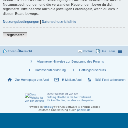
Nutzungsbedingungen und die verwandten Regelungen, bevor du dich
registrierst. Bitte beachte auch die jeweiligen Forenregeln, wenn du dich in
diesem Board bewegst.
Nutzungsbedingungen
|
Datenschutzrichtlinie
Registrieren
Foren-Übersicht
Kontakt
Das Team
chevron_right
Allgemeine Hinweise zur Benutzung des Forums
chevron_right
chevron_right
Datenschutzerklärung
Haftungsauschluss
home
mail_outline
rss_feed
Zur Homepage von Axel
E-Mail an Axel
RSS Feed abbonieren
Diese Website ist von der
Stiftung Health On the Net zertifiziert
.
Klicken Sie hier, um dies zu überprüfen
Powered by
phpBB
® Forum Software © phpBB Limited
Deutsche Übersetzung durch
phpBB.de