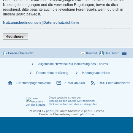
Nutzungsbedingungen und die verwandten Regelungen, bevor du dich
registrierst. Bitte beachte auch die jeweiligen Forenregeln, wenn du dich in
diesem Board bewegst.
Nutzungsbedingungen
|
Datenschutzrichtlinie
Registrieren
Foren-Übersicht
Kontakt
Das Team
chevron_right
Allgemeine Hinweise zur Benutzung des Forums
chevron_right
chevron_right
Datenschutzerklärung
Haftungsauschluss
home
mail_outline
rss_feed
Zur Homepage von Axel
E-Mail an Axel
RSS Feed abbonieren
Diese Website ist von der
Stiftung Health On the Net zertifiziert
.
Klicken Sie hier, um dies zu überprüfen
Powered by
phpBB
® Forum Software © phpBB Limited
Deutsche Übersetzung durch
phpBB.de