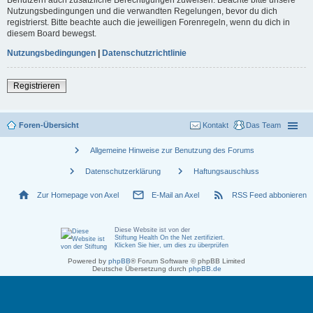
Nutzungsbedingungen und die verwandten Regelungen, bevor du dich
registrierst. Bitte beachte auch die jeweiligen Forenregeln, wenn du dich in
diesem Board bewegst.
Nutzungsbedingungen
|
Datenschutzrichtlinie
Registrieren
Foren-Übersicht
Kontakt
Das Team
chevron_right
Allgemeine Hinweise zur Benutzung des Forums
chevron_right
chevron_right
Datenschutzerklärung
Haftungsauschluss
home
mail_outline
rss_feed
Zur Homepage von Axel
E-Mail an Axel
RSS Feed abbonieren
Diese Website ist von der
Stiftung Health On the Net zertifiziert
.
Klicken Sie hier, um dies zu überprüfen
Powered by
phpBB
® Forum Software © phpBB Limited
Deutsche Übersetzung durch
phpBB.de