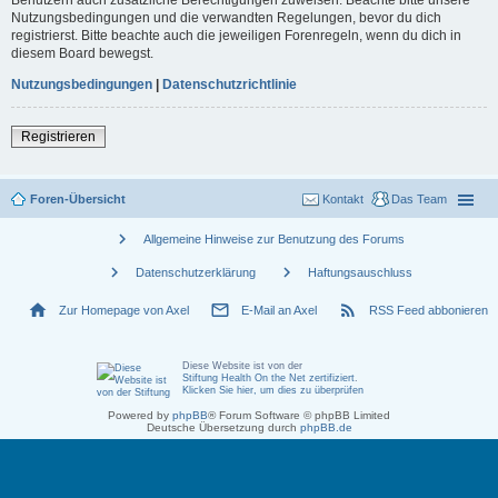
Nutzungsbedingungen und die verwandten Regelungen, bevor du dich
registrierst. Bitte beachte auch die jeweiligen Forenregeln, wenn du dich in
diesem Board bewegst.
Nutzungsbedingungen
|
Datenschutzrichtlinie
Registrieren
Foren-Übersicht
Kontakt
Das Team
chevron_right
Allgemeine Hinweise zur Benutzung des Forums
chevron_right
chevron_right
Datenschutzerklärung
Haftungsauschluss
home
mail_outline
rss_feed
Zur Homepage von Axel
E-Mail an Axel
RSS Feed abbonieren
Diese Website ist von der
Stiftung Health On the Net zertifiziert
.
Klicken Sie hier, um dies zu überprüfen
Powered by
phpBB
® Forum Software © phpBB Limited
Deutsche Übersetzung durch
phpBB.de