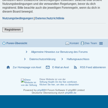
Nutzungsbedingungen und die verwandten Regelungen, bevor du dich
registrierst. Bitte beachte auch die jeweiligen Forenregeln, wenn du dich in
diesem Board bewegst.
Nutzungsbedingungen
|
Datenschutzrichtlinie
Registrieren
Foren-Übersicht
Kontakt
Das Team
chevron_right
Allgemeine Hinweise zur Benutzung des Forums
chevron_right
chevron_right
Datenschutzerklärung
Haftungsauschluss
home
mail_outline
rss_feed
Zur Homepage von Axel
E-Mail an Axel
RSS Feed abbonieren
Diese Website ist von der
Stiftung Health On the Net zertifiziert
.
Klicken Sie hier, um dies zu überprüfen
Powered by
phpBB
® Forum Software © phpBB Limited
Deutsche Übersetzung durch
phpBB.de