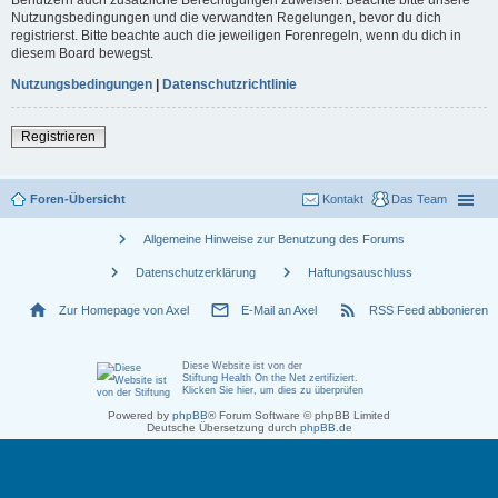
Nutzungsbedingungen und die verwandten Regelungen, bevor du dich
registrierst. Bitte beachte auch die jeweiligen Forenregeln, wenn du dich in
diesem Board bewegst.
Nutzungsbedingungen
|
Datenschutzrichtlinie
Registrieren
Foren-Übersicht
Kontakt
Das Team
chevron_right
Allgemeine Hinweise zur Benutzung des Forums
chevron_right
chevron_right
Datenschutzerklärung
Haftungsauschluss
home
mail_outline
rss_feed
Zur Homepage von Axel
E-Mail an Axel
RSS Feed abbonieren
Diese Website ist von der
Stiftung Health On the Net zertifiziert
.
Klicken Sie hier, um dies zu überprüfen
Powered by
phpBB
® Forum Software © phpBB Limited
Deutsche Übersetzung durch
phpBB.de