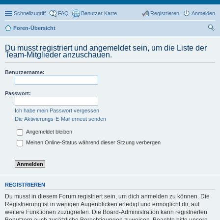
Schnellzugriff
FAQ
Benutzer Karte
Registrieren
Anmelden
Foren-Übersicht
uc
Du musst registriert und angemeldet sein, um die Liste der
he
Team-Mitglieder anzuschauen.
Benutzername:
Passwort:
Ich habe mein Passwort vergessen
Die Aktivierungs-E-Mail erneut senden
Angemeldet bleiben
Meinen Online-Status während dieser Sitzung verbergen
REGISTRIEREN
Du musst in diesem Forum registriert sein, um dich anmelden zu können. Die
Registrierung ist in wenigen Augenblicken erledigt und ermöglicht dir, auf
weitere Funktionen zuzugreifen. Die Board-Administration kann registrierten
Benutzern auch zusätzliche Berechtigungen zuweisen. Beachte bitte unsere