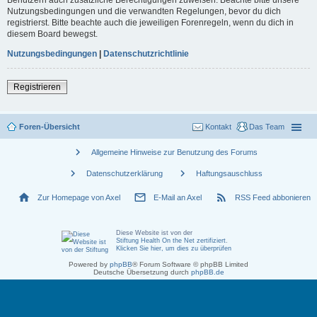
Nutzungsbedingungen und die verwandten Regelungen, bevor du dich
registrierst. Bitte beachte auch die jeweiligen Forenregeln, wenn du dich in
diesem Board bewegst.
Nutzungsbedingungen
|
Datenschutzrichtlinie
Registrieren
Foren-Übersicht
Kontakt
Das Team
chevron_right
Allgemeine Hinweise zur Benutzung des Forums
chevron_right
chevron_right
Datenschutzerklärung
Haftungsauschluss
home
mail_outline
rss_feed
Zur Homepage von Axel
E-Mail an Axel
RSS Feed abbonieren
Diese Website ist von der
Stiftung Health On the Net zertifiziert
.
Klicken Sie hier, um dies zu überprüfen
Powered by
phpBB
® Forum Software © phpBB Limited
Deutsche Übersetzung durch
phpBB.de