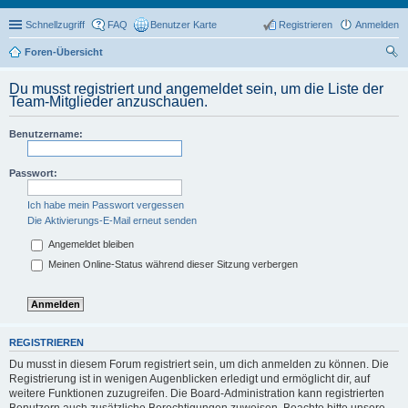
Schnellzugriff
FAQ
Benutzer Karte
Registrieren
Anmelden
Foren-Übersicht
uc
Du musst registriert und angemeldet sein, um die Liste der
he
Team-Mitglieder anzuschauen.
Benutzername:
Passwort:
Ich habe mein Passwort vergessen
Die Aktivierungs-E-Mail erneut senden
Angemeldet bleiben
Meinen Online-Status während dieser Sitzung verbergen
REGISTRIEREN
Du musst in diesem Forum registriert sein, um dich anmelden zu können. Die
Registrierung ist in wenigen Augenblicken erledigt und ermöglicht dir, auf
weitere Funktionen zuzugreifen. Die Board-Administration kann registrierten
Benutzern auch zusätzliche Berechtigungen zuweisen. Beachte bitte unsere