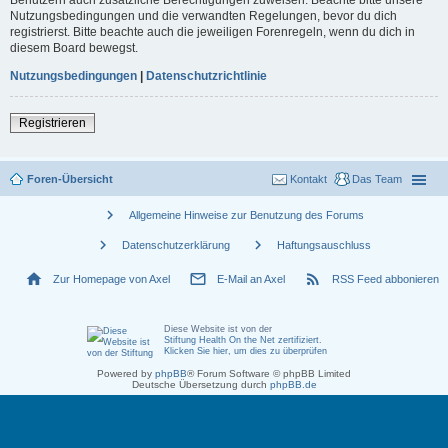
Nutzungsbedingungen und die verwandten Regelungen, bevor du dich
registrierst. Bitte beachte auch die jeweiligen Forenregeln, wenn du dich in
diesem Board bewegst.
Nutzungsbedingungen
|
Datenschutzrichtlinie
Registrieren
Foren-Übersicht
Kontakt
Das Team
chevron_right
Allgemeine Hinweise zur Benutzung des Forums
chevron_right
chevron_right
Datenschutzerklärung
Haftungsauschluss
home
mail_outline
rss_feed
Zur Homepage von Axel
E-Mail an Axel
RSS Feed abbonieren
Diese Website ist von der
Stiftung Health On the Net zertifiziert
.
Klicken Sie hier, um dies zu überprüfen
Powered by
phpBB
® Forum Software © phpBB Limited
Deutsche Übersetzung durch
phpBB.de