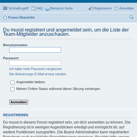
Schnellzugriff
FAQ
Benutzer Karte
Registrieren
Anmelden
Foren-Übersicht
uc
Du musst registriert und angemeldet sein, um die Liste der
he
Team-Mitglieder anzuschauen.
Benutzername:
Passwort:
Ich habe mein Passwort vergessen
Die Aktivierungs-E-Mail erneut senden
Angemeldet bleiben
Meinen Online-Status während dieser Sitzung verbergen
REGISTRIEREN
Du musst in diesem Forum registriert sein, um dich anmelden zu können. Die
Registrierung ist in wenigen Augenblicken erledigt und ermöglicht dir, auf
weitere Funktionen zuzugreifen. Die Board-Administration kann registrierten
Benutzern auch zusätzliche Berechtigungen zuweisen. Beachte bitte unsere