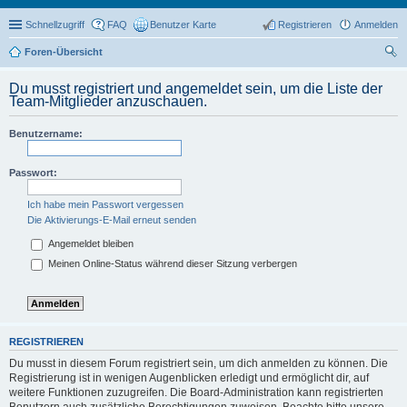
Schnellzugriff
FAQ
Benutzer Karte
Registrieren
Anmelden
Foren-Übersicht
uc
Du musst registriert und angemeldet sein, um die Liste der
he
Team-Mitglieder anzuschauen.
Benutzername:
Passwort:
Ich habe mein Passwort vergessen
Die Aktivierungs-E-Mail erneut senden
Angemeldet bleiben
Meinen Online-Status während dieser Sitzung verbergen
REGISTRIEREN
Du musst in diesem Forum registriert sein, um dich anmelden zu können. Die
Registrierung ist in wenigen Augenblicken erledigt und ermöglicht dir, auf
weitere Funktionen zuzugreifen. Die Board-Administration kann registrierten
Benutzern auch zusätzliche Berechtigungen zuweisen. Beachte bitte unsere