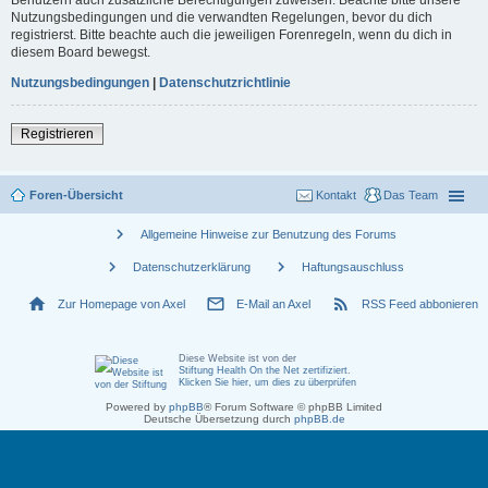
Nutzungsbedingungen und die verwandten Regelungen, bevor du dich
registrierst. Bitte beachte auch die jeweiligen Forenregeln, wenn du dich in
diesem Board bewegst.
Nutzungsbedingungen
|
Datenschutzrichtlinie
Registrieren
Foren-Übersicht
Kontakt
Das Team
chevron_right
Allgemeine Hinweise zur Benutzung des Forums
chevron_right
chevron_right
Datenschutzerklärung
Haftungsauschluss
home
mail_outline
rss_feed
Zur Homepage von Axel
E-Mail an Axel
RSS Feed abbonieren
Diese Website ist von der
Stiftung Health On the Net zertifiziert
.
Klicken Sie hier, um dies zu überprüfen
Powered by
phpBB
® Forum Software © phpBB Limited
Deutsche Übersetzung durch
phpBB.de