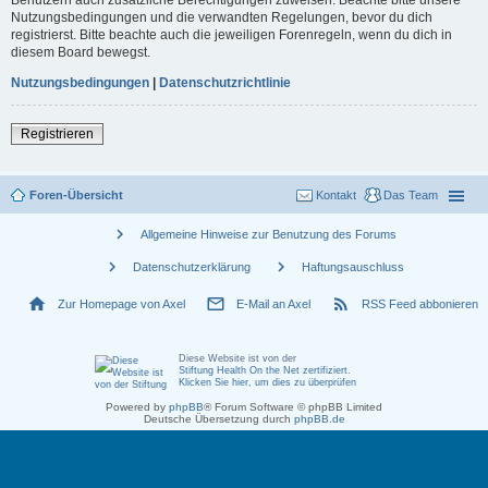
Nutzungsbedingungen und die verwandten Regelungen, bevor du dich
registrierst. Bitte beachte auch die jeweiligen Forenregeln, wenn du dich in
diesem Board bewegst.
Nutzungsbedingungen
|
Datenschutzrichtlinie
Registrieren
Foren-Übersicht
Kontakt
Das Team
chevron_right
Allgemeine Hinweise zur Benutzung des Forums
chevron_right
chevron_right
Datenschutzerklärung
Haftungsauschluss
home
mail_outline
rss_feed
Zur Homepage von Axel
E-Mail an Axel
RSS Feed abbonieren
Diese Website ist von der
Stiftung Health On the Net zertifiziert
.
Klicken Sie hier, um dies zu überprüfen
Powered by
phpBB
® Forum Software © phpBB Limited
Deutsche Übersetzung durch
phpBB.de