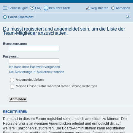
Schnellzugriff
FAQ
Benutzer Karte
Registrieren
Anmelden
Foren-Übersicht
uc
Du musst registriert und angemeldet sein, um die Liste der
he
Team-Mitglieder anzuschauen.
Benutzername:
Passwort:
Ich habe mein Passwort vergessen
Die Aktivierungs-E-Mail erneut senden
Angemeldet bleiben
Meinen Online-Status während dieser Sitzung verbergen
REGISTRIEREN
Du musst in diesem Forum registriert sein, um dich anmelden zu können. Die
Registrierung ist in wenigen Augenblicken erledigt und ermöglicht dir, auf
weitere Funktionen zuzugreifen. Die Board-Administration kann registrierten
Benutzern auch zusätzliche Berechtigungen zuweisen. Beachte bitte unsere