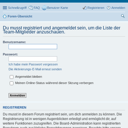
Schnellzugriff
FAQ
Benutzer Karte
Registrieren
Anmelden
Foren-Übersicht
uc
Du musst registriert und angemeldet sein, um die Liste der
he
Team-Mitglieder anzuschauen.
Benutzername:
Passwort:
Ich habe mein Passwort vergessen
Die Aktivierungs-E-Mail erneut senden
Angemeldet bleiben
Meinen Online-Status während dieser Sitzung verbergen
REGISTRIEREN
Du musst in diesem Forum registriert sein, um dich anmelden zu können. Die
Registrierung ist in wenigen Augenblicken erledigt und ermöglicht dir, auf
weitere Funktionen zuzugreifen. Die Board-Administration kann registrierten
Benutzern auch zusätzliche Berechtigungen zuweisen. Beachte bitte unsere