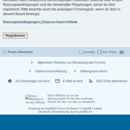
Nutzungsbedingungen und die verwandten Regelungen, bevor du dich
registrierst. Bitte beachte auch die jeweiligen Forenregeln, wenn du dich in
diesem Board bewegst.
Nutzungsbedingungen
|
Datenschutzrichtlinie
Registrieren
Foren-Übersicht
Kontakt
Das Team
chevron_right
Allgemeine Hinweise zur Benutzung des Forums
chevron_right
chevron_right
Datenschutzerklärung
Haftungsauschluss
home
mail_outline
rss_feed
Zur Homepage von Axel
E-Mail an Axel
RSS Feed abbonieren
Diese Website ist von der
Stiftung Health On the Net zertifiziert
.
Klicken Sie hier, um dies zu überprüfen
Powered by
phpBB
® Forum Software © phpBB Limited
Deutsche Übersetzung durch
phpBB.de