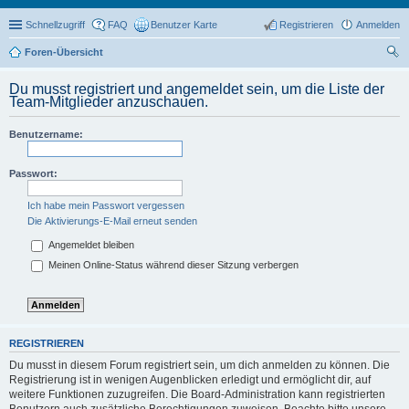
Schnellzugriff
FAQ
Benutzer Karte
Registrieren
Anmelden
Foren-Übersicht
uc
Du musst registriert und angemeldet sein, um die Liste der
he
Team-Mitglieder anzuschauen.
Benutzername:
Passwort:
Ich habe mein Passwort vergessen
Die Aktivierungs-E-Mail erneut senden
Angemeldet bleiben
Meinen Online-Status während dieser Sitzung verbergen
REGISTRIEREN
Du musst in diesem Forum registriert sein, um dich anmelden zu können. Die
Registrierung ist in wenigen Augenblicken erledigt und ermöglicht dir, auf
weitere Funktionen zuzugreifen. Die Board-Administration kann registrierten
Benutzern auch zusätzliche Berechtigungen zuweisen. Beachte bitte unsere