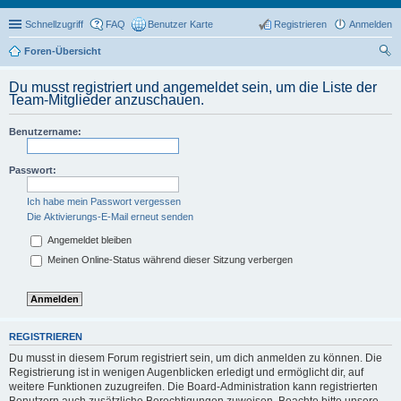
Schnellzugriff
FAQ
Benutzer Karte
Registrieren
Anmelden
Foren-Übersicht
uc
Du musst registriert und angemeldet sein, um die Liste der
he
Team-Mitglieder anzuschauen.
Benutzername:
Passwort:
Ich habe mein Passwort vergessen
Die Aktivierungs-E-Mail erneut senden
Angemeldet bleiben
Meinen Online-Status während dieser Sitzung verbergen
REGISTRIEREN
Du musst in diesem Forum registriert sein, um dich anmelden zu können. Die
Registrierung ist in wenigen Augenblicken erledigt und ermöglicht dir, auf
weitere Funktionen zuzugreifen. Die Board-Administration kann registrierten
Benutzern auch zusätzliche Berechtigungen zuweisen. Beachte bitte unsere