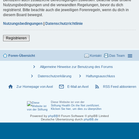
Nutzungsbedingungen und die verwandten Regelungen, bevor du dich
registrierst. Bitte beachte auch die jeweiligen Forenregeln, wenn du dich in
diesem Board bewegst.
Nutzungsbedingungen
|
Datenschutzrichtlinie
Registrieren
Foren-Übersicht
Kontakt
Das Team
chevron_right
Allgemeine Hinweise zur Benutzung des Forums
chevron_right
chevron_right
Datenschutzerklärung
Haftungsauschluss
home
mail_outline
rss_feed
Zur Homepage von Axel
E-Mail an Axel
RSS Feed abbonieren
Diese Website ist von der
Stiftung Health On the Net zertifiziert
.
Klicken Sie hier, um dies zu überprüfen
Powered by
phpBB
® Forum Software © phpBB Limited
Deutsche Übersetzung durch
phpBB.de