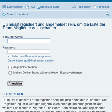
Schnellzugriff
FAQ
Benutzer Karte
Registrieren
Anmelden
Foren-Übersicht
uc
Du musst registriert und angemeldet sein, um die Liste der
he
Team-Mitglieder anzuschauen.
Benutzername:
Passwort:
Ich habe mein Passwort vergessen
Die Aktivierungs-E-Mail erneut senden
Angemeldet bleiben
Meinen Online-Status während dieser Sitzung verbergen
REGISTRIEREN
Du musst in diesem Forum registriert sein, um dich anmelden zu können. Die
Registrierung ist in wenigen Augenblicken erledigt und ermöglicht dir, auf
weitere Funktionen zuzugreifen. Die Board-Administration kann registrierten
Benutzern auch zusätzliche Berechtigungen zuweisen. Beachte bitte unsere