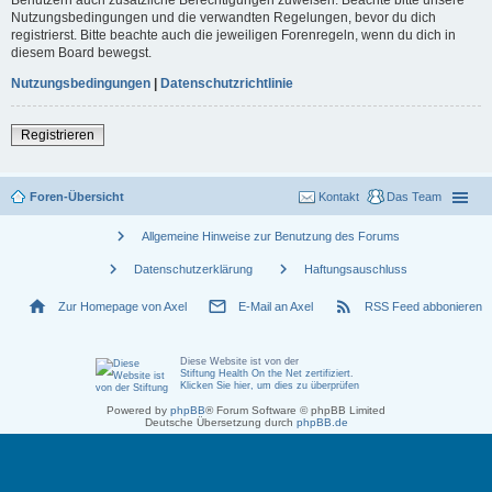
Nutzungsbedingungen und die verwandten Regelungen, bevor du dich
registrierst. Bitte beachte auch die jeweiligen Forenregeln, wenn du dich in
diesem Board bewegst.
Nutzungsbedingungen
|
Datenschutzrichtlinie
Registrieren
Foren-Übersicht
Kontakt
Das Team
chevron_right
Allgemeine Hinweise zur Benutzung des Forums
chevron_right
chevron_right
Datenschutzerklärung
Haftungsauschluss
home
mail_outline
rss_feed
Zur Homepage von Axel
E-Mail an Axel
RSS Feed abbonieren
Diese Website ist von der
Stiftung Health On the Net zertifiziert
.
Klicken Sie hier, um dies zu überprüfen
Powered by
phpBB
® Forum Software © phpBB Limited
Deutsche Übersetzung durch
phpBB.de