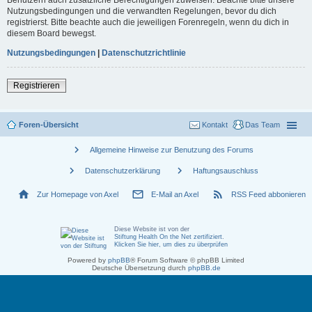
Nutzungsbedingungen und die verwandten Regelungen, bevor du dich
registrierst. Bitte beachte auch die jeweiligen Forenregeln, wenn du dich in
diesem Board bewegst.
Nutzungsbedingungen
|
Datenschutzrichtlinie
Registrieren
Foren-Übersicht
Kontakt
Das Team
chevron_right
Allgemeine Hinweise zur Benutzung des Forums
chevron_right
chevron_right
Datenschutzerklärung
Haftungsauschluss
home
mail_outline
rss_feed
Zur Homepage von Axel
E-Mail an Axel
RSS Feed abbonieren
Diese Website ist von der
Stiftung Health On the Net zertifiziert
.
Klicken Sie hier, um dies zu überprüfen
Powered by
phpBB
® Forum Software © phpBB Limited
Deutsche Übersetzung durch
phpBB.de