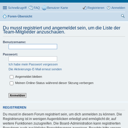
Schnellzugriff
FAQ
Benutzer Karte
Registrieren
Anmelden
Foren-Übersicht
uc
Du musst registriert und angemeldet sein, um die Liste der
he
Team-Mitglieder anzuschauen.
Benutzername:
Passwort:
Ich habe mein Passwort vergessen
Die Aktivierungs-E-Mail erneut senden
Angemeldet bleiben
Meinen Online-Status während dieser Sitzung verbergen
REGISTRIEREN
Du musst in diesem Forum registriert sein, um dich anmelden zu können. Die
Registrierung ist in wenigen Augenblicken erledigt und ermöglicht dir, auf
weitere Funktionen zuzugreifen. Die Board-Administration kann registrierten
Benutzern auch zusätzliche Berechtigungen zuweisen. Beachte bitte unsere