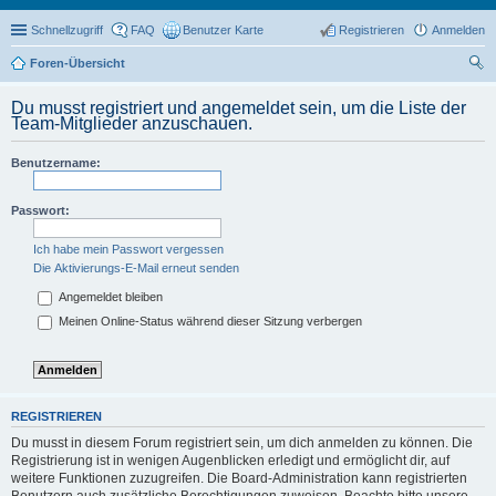
Schnellzugriff
FAQ
Benutzer Karte
Registrieren
Anmelden
Foren-Übersicht
uc
Du musst registriert und angemeldet sein, um die Liste der
he
Team-Mitglieder anzuschauen.
Benutzername:
Passwort:
Ich habe mein Passwort vergessen
Die Aktivierungs-E-Mail erneut senden
Angemeldet bleiben
Meinen Online-Status während dieser Sitzung verbergen
REGISTRIEREN
Du musst in diesem Forum registriert sein, um dich anmelden zu können. Die
Registrierung ist in wenigen Augenblicken erledigt und ermöglicht dir, auf
weitere Funktionen zuzugreifen. Die Board-Administration kann registrierten
Benutzern auch zusätzliche Berechtigungen zuweisen. Beachte bitte unsere