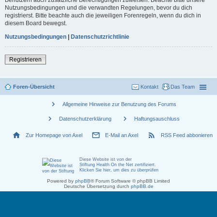
Nutzungsbedingungen und die verwandten Regelungen, bevor du dich
registrierst. Bitte beachte auch die jeweiligen Forenregeln, wenn du dich in
diesem Board bewegst.
Nutzungsbedingungen
|
Datenschutzrichtlinie
Registrieren
Foren-Übersicht
Kontakt
Das Team
chevron_right
Allgemeine Hinweise zur Benutzung des Forums
chevron_right
chevron_right
Datenschutzerklärung
Haftungsauschluss
home
mail_outline
rss_feed
Zur Homepage von Axel
E-Mail an Axel
RSS Feed abbonieren
Diese Website ist von der
Stiftung Health On the Net zertifiziert
.
Klicken Sie hier, um dies zu überprüfen
Powered by
phpBB
® Forum Software © phpBB Limited
Deutsche Übersetzung durch
phpBB.de