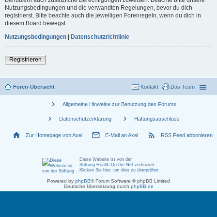
Nutzungsbedingungen und die verwandten Regelungen, bevor du dich
registrierst. Bitte beachte auch die jeweiligen Forenregeln, wenn du dich in
diesem Board bewegst.
Nutzungsbedingungen
|
Datenschutzrichtlinie
Registrieren
Foren-Übersicht
Kontakt
Das Team
chevron_right
Allgemeine Hinweise zur Benutzung des Forums
chevron_right
chevron_right
Datenschutzerklärung
Haftungsauschluss
home
mail_outline
rss_feed
Zur Homepage von Axel
E-Mail an Axel
RSS Feed abbonieren
Diese Website ist von der
Stiftung Health On the Net zertifiziert
.
Klicken Sie hier, um dies zu überprüfen
Powered by
phpBB
® Forum Software © phpBB Limited
Deutsche Übersetzung durch
phpBB.de