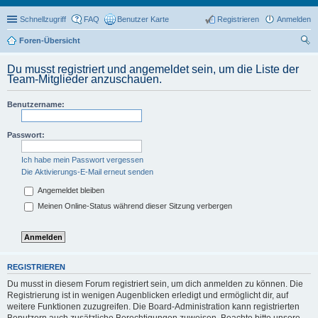
Schnellzugriff
FAQ
Benutzer Karte
Registrieren
Anmelden
Foren-Übersicht
uc
Du musst registriert und angemeldet sein, um die Liste der
he
Team-Mitglieder anzuschauen.
Benutzername:
Passwort:
Ich habe mein Passwort vergessen
Die Aktivierungs-E-Mail erneut senden
Angemeldet bleiben
Meinen Online-Status während dieser Sitzung verbergen
REGISTRIEREN
Du musst in diesem Forum registriert sein, um dich anmelden zu können. Die
Registrierung ist in wenigen Augenblicken erledigt und ermöglicht dir, auf
weitere Funktionen zuzugreifen. Die Board-Administration kann registrierten
Benutzern auch zusätzliche Berechtigungen zuweisen. Beachte bitte unsere